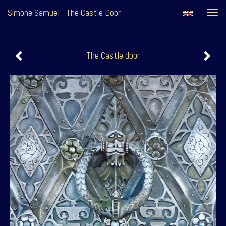
Simone Samuel - The Castle Door
Togg
navi
The Castle door