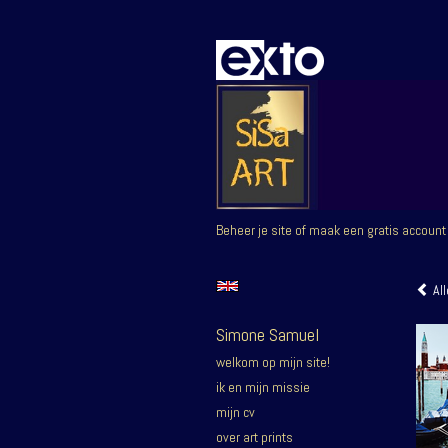
Beheer je site
of
maak een gratis account
All
Simone Samuel
welkom op mijn site!
ik en mijn missie
mijn cv
over art prints