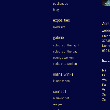
publicaties
blog
exposities
Adr
overzicht
Artis
Steen
galerie
3764
colours of the night
Neder
035 6
colours of the day
overige werken
https
verkochte werken
Ma
online winkel
Di
Wo
kunst kopen
Do
Vr
contact
Za
nieuwsbrief
Zo
reageer