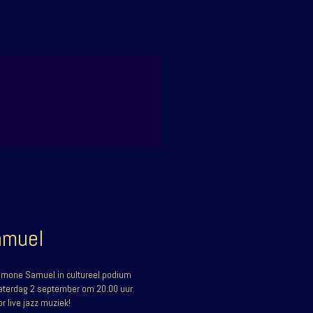
amuel
Simone Samuel in cultureel podium
 zaterdag 2 september om 20.00 uur.
r live jazz muziek!